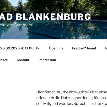
BAD BLANKENBURG
Seite des Sommers!
 20.09.2025 ab 11.00 Uhr
Über uns
Freibad? Team!
M
ützer
Kontakt
Impressum
Hier findet Ihr „the nitty-gritty“ über un
oder auch die Nutzungsordnung für das 
soll Mitglied werden. Sprecht uns bei F