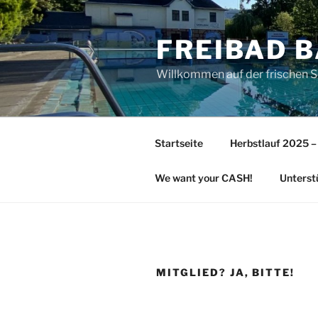
Zum
Inhalt
FREIBAD 
springen
Willkommen auf der frischen 
Startseite
Herbstlauf 2025 –
We want your CASH!
Unterst
MITGLIED? JA, BITTE!